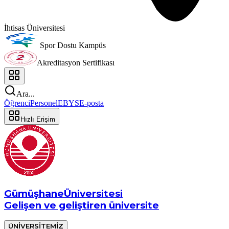
İhtisas Üniversitesi
Spor Dostu Kampüs
Akreditasyon Sertifikası
Ara...
Öğrenci
Personel
EBYS
E-posta
Hızlı Erişim
Gümüşhane
Üniversitesi
Gelişen ve geliştiren üniversite
ÜNİVERSİTEMİZ