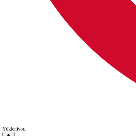
Y
ü
k
l
e
n
i
y
o
r
.
.
.