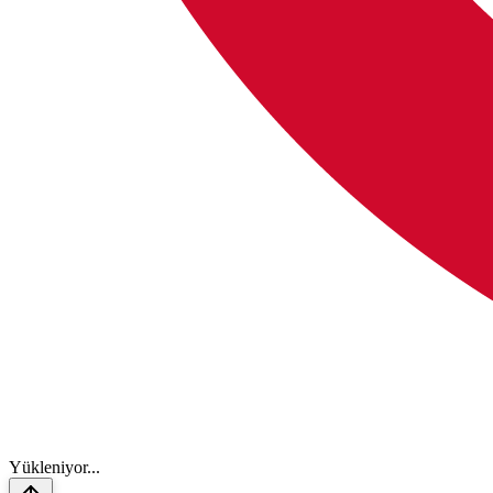
Y
ü
k
l
e
n
i
y
o
r
.
.
.