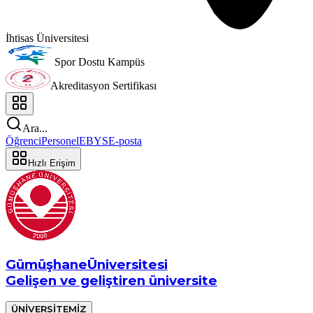
İhtisas Üniversitesi
Spor Dostu Kampüs
Akreditasyon Sertifikası
Ara...
Öğrenci
Personel
EBYS
E-posta
Hızlı Erişim
Gümüşhane
Üniversitesi
Gelişen ve geliştiren üniversite
ÜNİVERSİTEMİZ