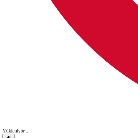
Y
ü
k
l
e
n
i
y
o
r
.
.
.