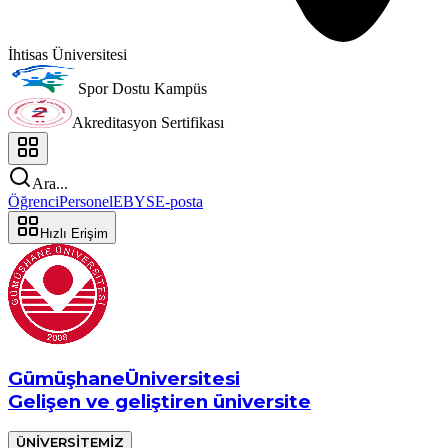
İhtisas Üniversitesi
Spor Dostu Kampüs
Akreditasyon Sertifikası
Ara...
Öğrenci
Personel
EBYS
E-posta
Hızlı Erişim
Gümüşhane
Üniversitesi
Gelişen ve geliştiren üniversite
ÜNİVERSİTEMİZ