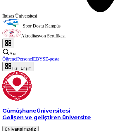
İhtisas Üniversitesi
Spor Dostu Kampüs
Akreditasyon Sertifikası
Ara...
Öğrenci
Personel
EBYS
E-posta
Hızlı Erişim
Gümüşhane
Üniversitesi
Gelişen ve geliştiren üniversite
ÜNİVERSİTEMİZ