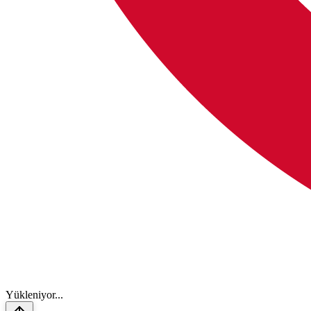
Y
ü
k
l
e
n
i
y
o
r
.
.
.