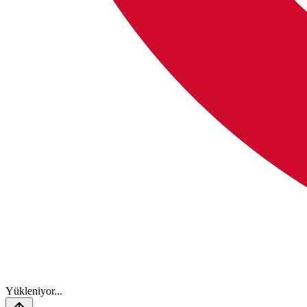
Y
ü
k
l
e
n
i
y
o
r
.
.
.