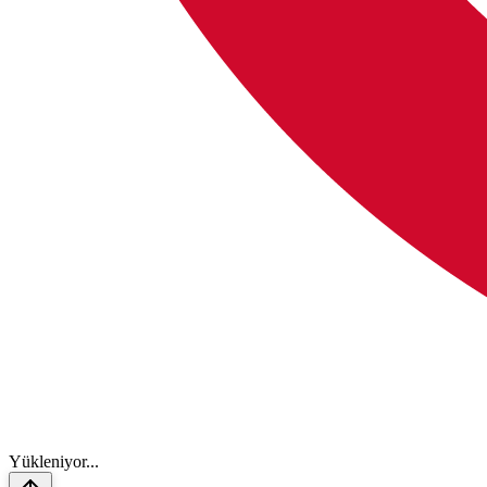
Y
ü
k
l
e
n
i
y
o
r
.
.
.