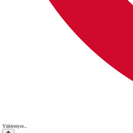
Y
ü
k
l
e
n
i
y
o
r
.
.
.