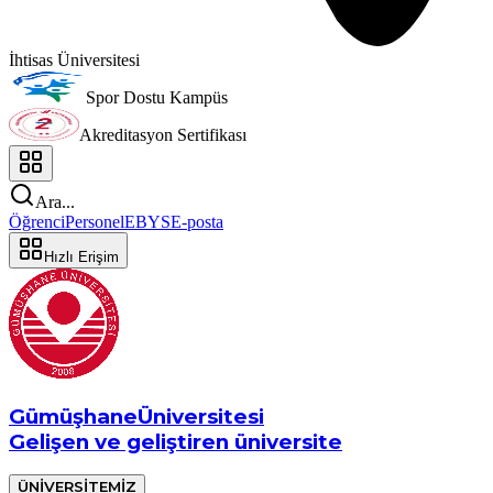
İhtisas Üniversitesi
Spor Dostu Kampüs
Akreditasyon Sertifikası
Ara...
Öğrenci
Personel
EBYS
E-posta
Hızlı Erişim
Gümüşhane
Üniversitesi
Gelişen ve geliştiren üniversite
ÜNİVERSİTEMİZ