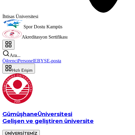
İhtisas Üniversitesi
Spor Dostu Kampüs
Akreditasyon Sertifikası
Ara...
Öğrenci
Personel
EBYS
E-posta
Hızlı Erişim
Gümüşhane
Üniversitesi
Gelişen ve geliştiren üniversite
ÜNİVERSİTEMİZ