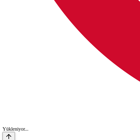
Y
ü
k
l
e
n
i
y
o
r
.
.
.